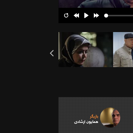
Restart
Rewind
Play
Forward
10s
10s
بازیگر
همایون ارشادی