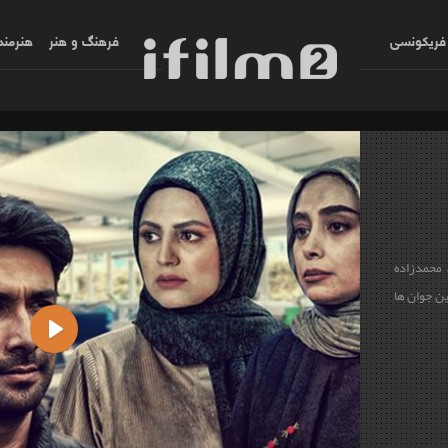
فریکونسی
فرهنگ و هنر
هنرمند
محمدزاده
ین جوان ها
Play