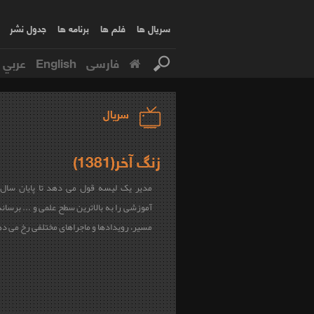
سریال ها
فلم ها
برنامه ها
جدول نشر
فارسی
English
عربي
سریال
زنگ آخر(1381)
مدیر یک لیسه قول می دهد تا پایان سال 
آموزشی را به بالاترین سطح علمی و ... برساند 
مسیر، رویدادها و ماجراهای مختلفی رخ می د