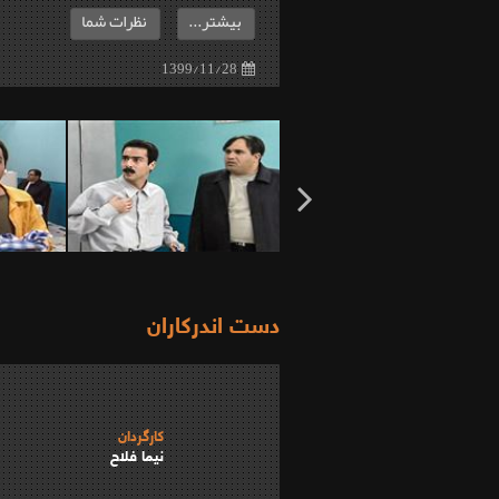
بیشتر...
نظرات شما
1399/11/28
دست اندرکاران
کارگردان
نیما فلاح