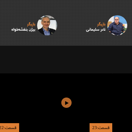
بازیگر
بازیگر
نادر سلیمانی
بیژن بنفشه‌خواه
قسمت:23
قسمت:22