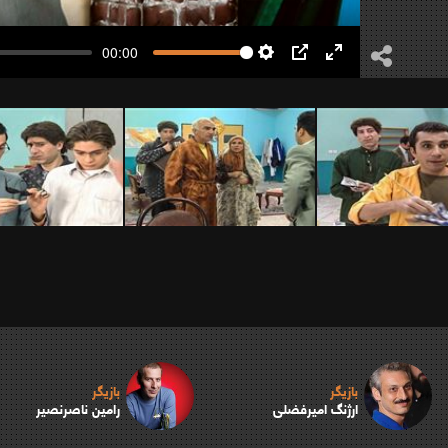
00:00
Settings
PIP
Enter
fullscreen
بازیگر
بازیگر
ارژنگ امیرفضلی
رامین ناصرنصیر