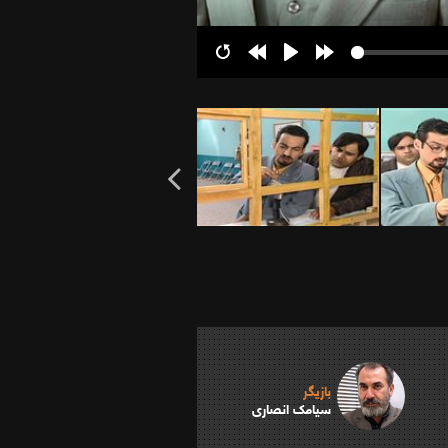
Restart
Rewind
Play
Forward
10s
10s
بازیگر
سیامک انصاری