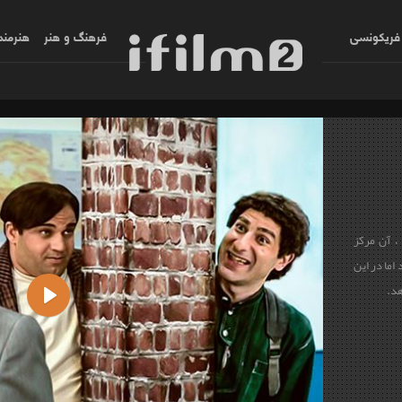
فریکونسی
فرهنگ و هنر
هنرمند
، آن مرکز
اما در این
هد.
Play