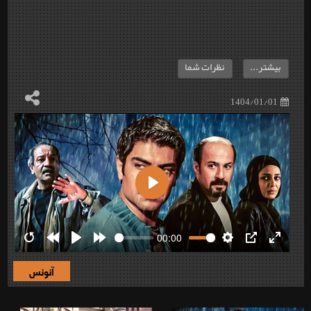
بیشتر...
نظرات شما
1404/01/01
Play
00:00
Restart
Rewind
Play
Forward
Settings
PIP
Enter
10s
10s
fullscre
آنونس