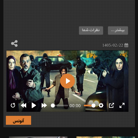
بیشتر...
نظرات شما
1405/02/22
Play
00:00
Restart
Rewind
Play
Forward
Settings
PIP
Enter
10s
10s
fullscre
آنونس