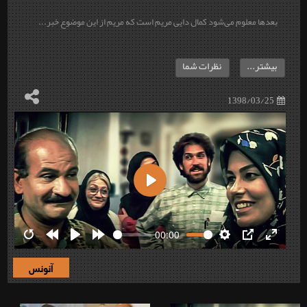
بعدها معلوم می‌شود کمال دایی مریم است که مریم از این موضوع خبر...
بیشتر...
نظرات شما
1398/03/25
Play
00:00
Restart
Rewind
Play
Forward
Settings
PIP
Enter
10s
10s
fullscre
آنونس