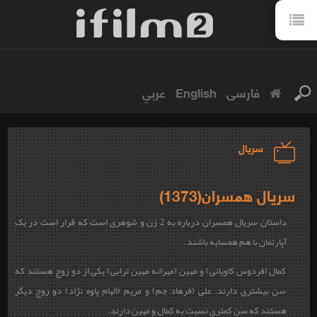
فارسی
English
عربي
سریال
سریال همسران(1373)
داستان سریال همسران درباره به 2 زن و شوهری است که قرار است در یک
آپارتمان با هم همسایه باشند.
کمال (فردوس کاویانی) و مهین (مهرانه مهین ترابی) یکی از دو زوج‌ هستند که
سن بیشتری دارند. علی (فرهاد جم) و مریم (الهام پاوه نژاد) دو زوج دیگر
هستند که سن کمتری نسبت به کمال و مهین دارند.