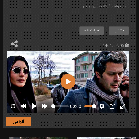
باز خواهد گرداند، می‌پذیرد و ....
بیشتر...
نظرات شما
1404/04/05
Play
00:00
Restart
Rewind
Play
Forward
Settings
PIP
Enter
10s
10s
fullscre
آنونس