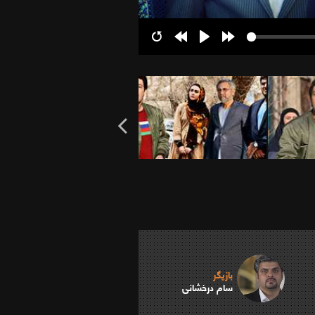
Restart
Rewind
Play
Forward
10s
10s
بازیگر
سام درخشانی