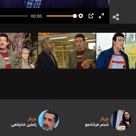
00:00
Settings
PIP
Enter
fullscreen
بازیگر
بازیگر
شبنم فرشادجو
رامتین خداپناهی