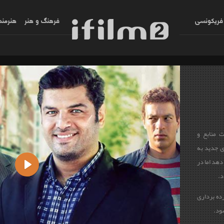
فریکونسی
فرهنگ و هنر
هنرمند
ت منابع و
ی جدید به
دهد اما در
د.
Play
رده برداری
ود.