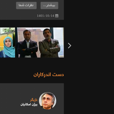
بیشتر...
نظرات شما
1401/10/14
دست اندرکاران
بازیگر
بیژن امکانیان