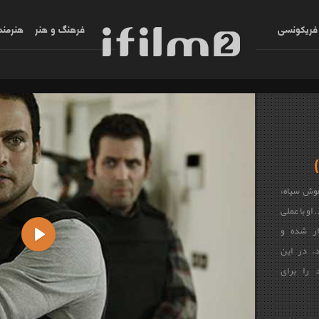
فریکونسی
فرهنگ و هنر
هنرمند
هوش سیاه»
او با عملی
ار شده و
د. در این
Play
 را برای