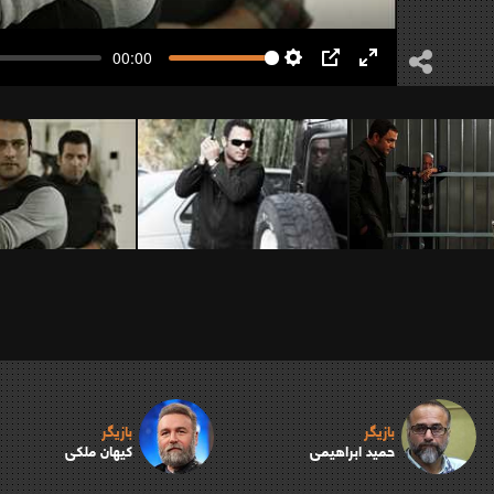
00:00
Settings
PIP
Enter
fullscreen
بازیگر
بازیگر
حمید ابراهیمی
کیهان ملکی