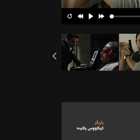
Restart
Rewind
Play
Forward
10s
10s
بازیگر
کیکاووس یاکیده