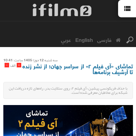
فارسی
English
عربي
سه شنبه 12 جوزا 1405 ساعت: 10:41
تماشای «آی فیلم ۲» از سراسر جهان؛ از نشر زنده
-
+
الف
تا آرشیف برنامه‌ها
با حذف فریکونسی پیشین «آی فیلم ۲» روی ستلایت بدر، راه‌های تازه دریافت این
شبکه برای مخاطبان معرفی شده است.