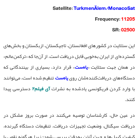
Satellite
:
TurkmenÄlem/MonacoSat
Frequency:
11205
SR:
02500
این ستلایت در کشورهای افغانستان، تاجیکستان، ازبکستان و بخش‌های
گسترده‌ای از ایران به‌خوبی قابل دریافت است. از آن‌جا که «ترکمن‌عالم»
در همان جهت ستلایت «
یاه‌ست
» قرار دارد، بسیاری از بینندگانی که
دستگاه‌های دریافت‌کننده‌شان روی
یاه‌ست
تنظیم شده است، می‌توانند
با وارد کردن فریکونسی یادشده به نشرات
آی فیلم۲
دسترسی پیدا
کنند.
در عین حال، کارشناسان توصیه می‌کنند در صورت بروز مشکل در
دریافت سیگنال، وضعیت تجهیزات دریافت، تنظیمات دستگاه گیرنده،
کیفیت کیبل‌ها و جهت آنتن به‌دقت بررسی شود؛ زیرا هرگونه نقص یا