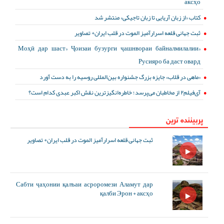
аксҳо
کتاب «از زبان آریایی تا زبان تاجیکی» منتشر شد
ثبت جهانی قلعه اسرارآمیز الموت در قلب ایران+ تصاویر
«Моҳӣ дар шаст» Ҷоизаи бузурги ҷашнвораи байналмилалии
Русияро ба даст овард
«ماهی در قلاب» جایزه بزرگ جشنواره بین‌المللی روسیه را به دست آورد
آی‌فیلم۲ از مخاطبان می‌پرسد؛ خاطره‌انگیزترین نقش اکبر عبدی کدام است؟
پربیننده ترین
ثبت جهانی قلعه اسرارآمیز الموت در قلب ایران+ تصاویر
Сабти ҷаҳонии қалъаи асроромези Аламут дар
қалби Эрон + аксҳо