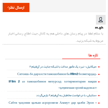
ارسال نظر
m.gh
با سلام لطفا در پیام رسان های داخلی هم یه کانال جهت اطلاع رسانی اخبار
مربوط به شبکه بزنید.
تازه ها
«میکائیل»؛ نبرد یک مأمور عدالت با شبکه جنایت در آی‌فیلم ۲
«Ситоиш» бо дархости тамошобинон ба Ifilm2 бозмегардад
IFilm 2 аз тамошобинон мепурсад: хотирмонтарин нақши
ҳаҷвпешаи эронӣ кадом аст?
«ستایش» با درخواست مخاطبان به آی‌فیلم ۲ بازمی‌گردد
Сабти ҷаҳонии қалъаи асроромези Аламут дар қалби Эрон +