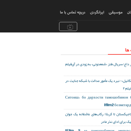
ان
موسیقی
ایرانگردی
دریچه تماس با ما
 ها
 داغ/سریال طنز «شمعدونی» به زودی در آی‌فیلم
«ائیل»؛ نبرد یک مأمور عدالت با شبکه جنایت در
یلم ۲
«Ситоиш» бо дархости тамошобинон 
Ifilm2 бозмегар
تاجیکستان تا کربلا؛ رکاب‌های عاشقانه یک جوان
یک برای ادای نذر مادر
IFilm 2 аз тамошобинон мепурса