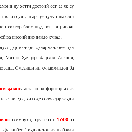
мони ду хатти достонӣ аст; аз як сӯ
, ва аз сӯи дигар, ҷустуҷӯи шахсии
н сохтор боис шудааст, ки ривоят
осӣ ва инсонӣ низ пайдо кунад.
ус» дар канори ҳунармандоне чун
, Митро Ҳаҷҷор, Фарҳод Аслонӣ,
доранд. Омезиши ин ҳунармандон ба
си ҷавон
» метавонад фаротар аз як
ва саволҳое, ки гоҳе солҳо дар зеҳни
авон
» аз имрӯз ҳар рӯз соати
17:00
ба
и Душанбеи Тоҷикистон аз шабакаи