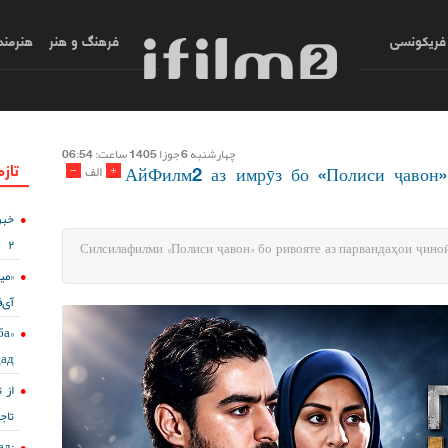
فریکونسی
فرهنگ و هنر
هنرمند
چهارشنبه 6 جوزا 1405 ساعت: 06:54
تازه
АйФилм2 аз имрӯз бо «Полиси ҷавон»
-
+
الف
خبر
۲
Силсилафилми «Полиси ҷавон» бо ривояте аз парвандаҳои ҷиноӣ
میک
آی‌ف
ба
дад
از 
تاج
д: