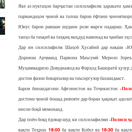
Яке аз нуктаҳои барҷастаи силсилафилм, ҳаракати ҳамза
парвандаҳои ҷиноӣ ва талош барои ёфтани ҷинояткорон
Юнус барои равшан шудани рози марги падараш. Ҳами
танҳо ба таъқиб ва таҳқиқ маҳдуд намонад ва ҷанбаи эҳс
Дар ин силсилафилм, Шаҳоб Ҳусайнӣ дар нақши «Юн
Дориюш Арҷманд, Парвона Маъсумӣ, Мерило Зореъӣ
Муҳаммадризо Довуднажод ва Фарҳод Башоратӣ ҳузур 
достон фазои боварпазир ва таъсиргузор бахшидааст.
Барои бинандагони Афғонистон ва Тоҷикистон, «
Поли
достони ҷиноӣ бошад; ривояте дар бораи ҳақиқат, адолат 
инсон боқӣ мемонанд.
Дар поён бояд ёдовар шуд, ки силсилафилми «
Полиси ҷ
вақти Теҳрон,
18:00
ба вақти Кобул ва
18:30
ба вақт