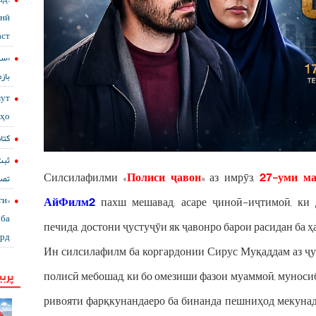
онӣ
ст?
باز
мут
сҳо
کتا
ثب+
Силсилафилми «
Полиси ҷавон
» аз имрӯз,
27-уми ма
تصا
ги
АйФилм2
пахш мешавад; асаре ҷиноӣ-иҷтимоӣ, ки 
ба
печида, достони ҷустуҷӯи як ҷавонро барои расидан ба ҳ
ард
Ин силсилафилм ба коргардонии Сирус Муқаддам аз ҷ
پربی
полисӣ мебошад, ки бо омезиши фазои муаммоӣ, муносиб
ривояти фарқкунандаеро ба бинанда пешниҳод мекунад.