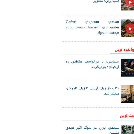
قلب ایران+ تصاویر
Сабти ҷаҳонии қалъаи
асроромези Аламут дар қалби
Эрон + аксҳо
اننده ترین
«ستایش» با درخواست مخاطبان به
آی‌فیلم ۲ بازمی‌گردد
کتاب «از زبان آریایی تا زبان تاجیکی»
منتشر شد
حث ترین
سینمای ایران در سوگ اکبر عبدی
نشست