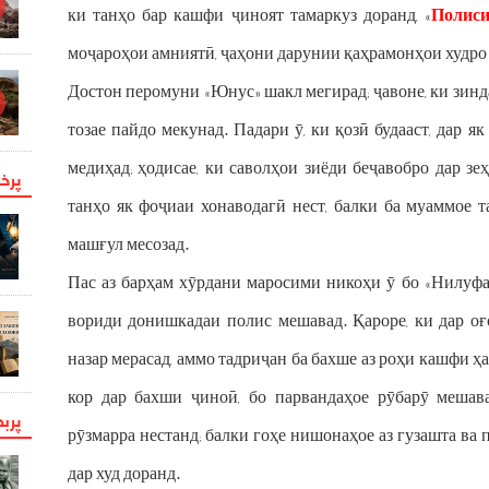
ки танҳо бар кашфи ҷиноят тамаркуз доранд, «
Полиси
моҷароҳои амниятӣ, ҷаҳони дарунии қаҳрамонҳои худро 
Достон перомуни «Юнус» шакл мегирад; ҷавоне, ки зинда
тозае пайдо мекунад. Падари ӯ, ки қозӣ будааст, дар я
медиҳад; ҳодисае, ки саволҳои зиёди беҷавобро дар з
پرخو
танҳо як фоҷиаи хонаводагӣ нест, балки ба муаммое 
машғул месозад.
Пас аз барҳам хӯрдани маросими никоҳи ӯ бо «Нилуф
вориди донишкадаи полис мешавад. Қароре, ки дар оғ
назар мерасад, аммо тадриҷан ба бахше аз роҳи кашфи ҳа
кор дар бахши ҷиноӣ, бо парвандаҳое рӯбарӯ мешава
پرب
рӯзмарра нестанд; балки гоҳе нишонаҳое аз гузашта ва
дар худ доранд.