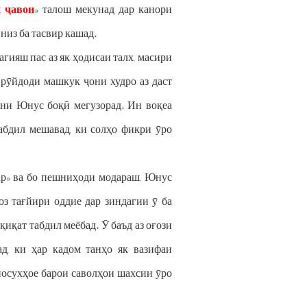
 ҷавон
» талош мекунад дар канори
низ ба тасвир кашад.
гияш пас аз як ҳодисаи талх, масири
к рӯйдоди машкук ҷони худро аз даст
еҳни Юнус боқӣ мегузорад. Ин воқеа
табдил мешавад, ки солҳо фикри ӯро
ар» ва бо пешниҳоди модараш, Юнус
оз тағйири оддие дар зиндагии ӯ ба
қиқат табдил меёбад. Ӯ баъд аз оғози
д, ки ҳар кадом танҳо як вазифаи
 посухҳое барои саволҳои шахсии ӯро