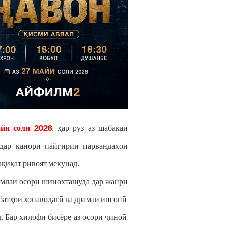
йи соли 2026
, ҳар рӯз аз шабакаи
дар канори пайгирии парвандаҳои
ақиқат ривоят мекунад.
умлаи осори шинохташуда дар жанри
атҳои хонаводагӣ ва драмаи инсонӣ,
 Бар хилофи бисёре аз осори ҷиноӣ,