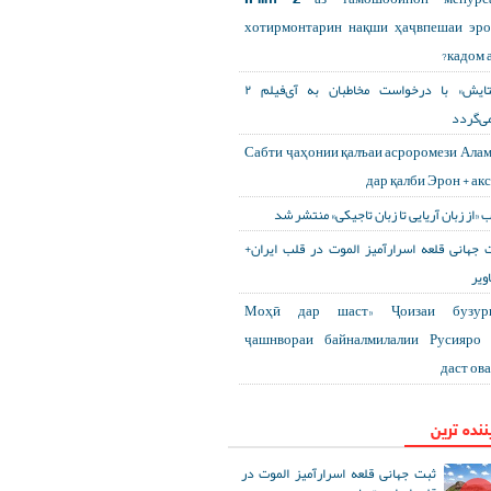
хотирмонтарин нақши ҳаҷвпешаи эр
кадом а
«ستایش» با درخواست مخاطبان به آی‌فیلم ۲
می‌گردد
Сабти ҷаҳонии қалъаи асроромези Ала
дар қалби Эрон + ак
ب «از زبان آریایی تا زبان تاجیکی» منتشر شد
ت جهانی قلعه اسرارآمیز الموت در قلب ایران
ویر
«Моҳӣ дар шаст» Ҷоизаи бузур
ҷашнвораи байналмилалии Русияро 
даст ов
ننده ترین
ثبت جهانی قلعه اسرارآمیز الموت در