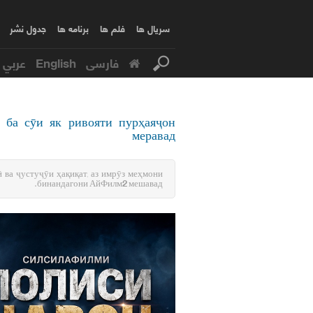
سریال ها
فلم ها
برنامه ها
جدول نشر
عربي
English
فارسی
 ба сӯи як ривояти пурҳаяҷон
меравад
 ва ҷустуҷӯи ҳақиқат, аз имрӯз меҳмони
бинандагони АйФилм2 мешавад.