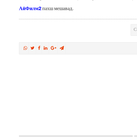
АйФилм2
пахш мешавад.
С