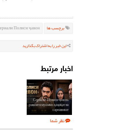
ериали Полиси ҷавон
برچسب ها
این خبر را به اشتراک بگذارید
اخبار مرتبط
Сериали «Полиси ҷавон»;
ривояти муаммо, ҳақиқат ва
сарнавишт
نظر شما