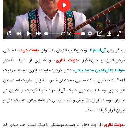
Play
00:00
Restart
Rewind
Play
Forward
Settings
PIP
Download
Ente
10s
10s
fulls
به گزارش
آی‌فیلم ۲
، ویدیوکلیپ تازه‌ای با عنوان «
هفت دریا
» با صدای
خوش‌طنین و جان‌انگیز «
دولت نظری
» و شعری از عارف نامدار
«
مولانا جلال‌الدین محمد بلخی
» نشر گردیده است؛ اثری که نه تنها یک
آهنگ شنیداری، بلکه سفری به دنیای شعر، عشق و معنویت است. این
اثر هنری توسط تیم هنری شبکه آی‌فیلم ۲ ضبط گردیده و اکنون در
اختیار دوست‌داران موسیقی و ادب پارسی در افغانستان، تاجیکستان و
ایران قرار گرفته است.
«
دولت نظری
» از چهره‌های برجسته موسیقی تاجیک است؛ هنرمندی که