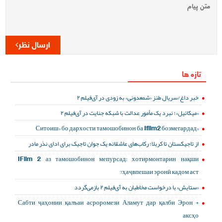
ارسال نظر
تازه ها
خبر داغ/سریال طنز «شمعدونی» به زودی در آی‌فیلم ۲
«میکائیل»؛ نبرد یک مأمور عدالت با شبکه جنایت در آی‌فیلم ۲
«Ситоиш» бо дархости тамошобинон ба Ifilm2 бозмегардад
از تاجیکستان تا کربلا؛ رکاب‌های عاشقانه یک جوان تاجیک برای ادای نذر مادر
IFilm 2 аз тамошобинон мепурсад: хотирмонтарин нақши
ҳаҷвпешаи эронӣ кадом аст?
«ستایش» با درخواست مخاطبان به آی‌فیلم ۲ بازمی‌گردد
Сабти ҷаҳонии қалъаи асроромези Аламут дар қалби Эрон +
аксҳо