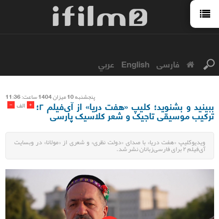
فارسی
English
عربي
پنجشنبه 10 میزان 1404 ساعت: 11:36
ببینید و بشنوید؛ کلیپ «هفت دریا» از آی‌فیلم ۲؛
-
+
الف
ترکیب موسیقی تاجیک و شعر کلاسیک پارسی
ویدیوکلیپ «هفت دریا» با صدای «دولت نظری» و شعری از «مولانا» در وبسایت
آی‌فیلم ۲ برای فارسی‌زبانان نشر شد.