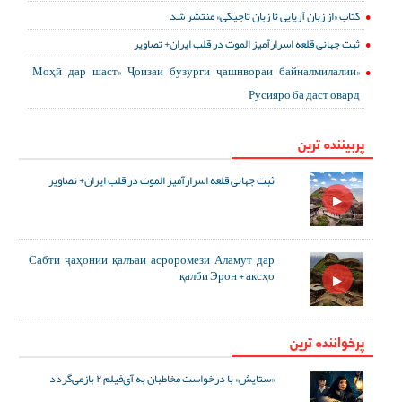
کتاب «از زبان آریایی تا زبان تاجیکی» منتشر شد
ثبت جهانی قلعه اسرارآمیز الموت در قلب ایران+ تصاویر
«Моҳӣ дар шаст» Ҷоизаи бузурги ҷашнвораи байналмилалии
Русияро ба даст овард
پربیننده ترین
ثبت جهانی قلعه اسرارآمیز الموت در قلب ایران+ تصاویر
Сабти ҷаҳонии қалъаи асроромези Аламут дар
қалби Эрон + аксҳо
پرخواننده ترین
«ستایش» با درخواست مخاطبان به آی‌فیلم ۲ بازمی‌گردد