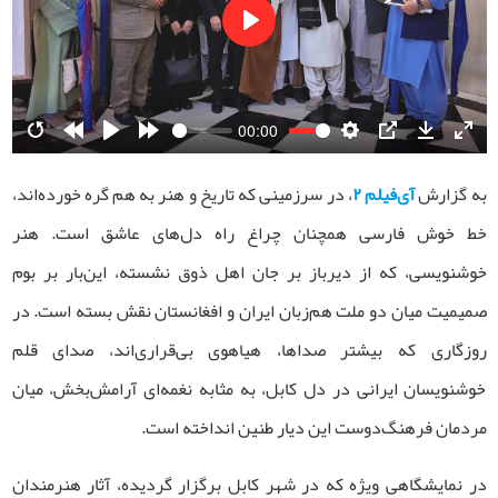
Play
00:00
Restart
Rewind
Play
Forward
Settings
PIP
Download
Ente
10s
10s
fulls
به گزارش
آی‌فیلم ۲
، در سرزمینی که تاریخ و هنر به هم گره خورده‌اند،
خط خوش فارسی همچنان چراغ راه دل‌های عاشق است. هنر
خوشنویسی، که از دیرباز بر جان اهل ذوق نشسته، این‌بار بر بوم
صمیمیت میان دو ملت هم‌زبان ایران و افغانستان نقش بسته است. در
روزگاری که بیشتر صداها، هیاهوی بی‌قراری‌اند، صدای قلم
خوشنویسان ایرانی در دل کابل، به مثابه نغمه‌ای آرامش‌بخش، میان
مردمان فرهنگ‌دوست این دیار طنین انداخته است.
در نمایشگاهی ویژه که در شهر کابل برگزار گردیده، آثار هنرمندان