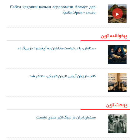
Сабти ҷаҳонии қалъаи асроромези Аламут дар
қалби Эрон + аксҳо
پرخواننده ترین
«ستایش» با درخواست مخاطبان به آی‌فیلم ۲ بازمی‌گردد
کتاب «از زبان آریایی تا زبان تاجیکی» منتشر شد
پربحث ترین
سینمای ایران در سوگ اکبر عبدی نشست