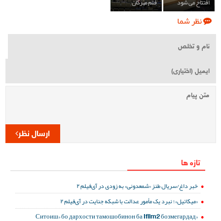
افتتاح می شود
فلم مهرگان
نظر شما
ارسال نظر
تازه ها
خبر داغ/سریال طنز «شمعدونی» به زودی در آی‌فیلم ۲
«میکائیل»؛ نبرد یک مأمور عدالت با شبکه جنایت در آی‌فیلم ۲
«Ситоиш» бо дархости тамошобинон ба Ifilm2 бозмегардад