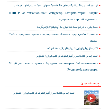
از تاجیکستان تا کربلا؛ رکاب‌های عاشقانه یک جوان تاجیک برای ادای نذر مادر
IFilm 2 аз тамошобинон мепурсад: хотирмонтарин нақши
ҳаҷвпешаи эронӣ кадом аст?
«ستایش» با درخواست مخاطبان به آی‌فیلم ۲ بازمی‌گردد
Сабти ҷаҳонии қалъаи асроромези Аламут дар қалби Эрон +
аксҳо
کتاب «از زبان آریایی تا زبان تاجیکی» منتشر شد
ثبت جهانی قلعه اسرارآمیز الموت در قلب ایران+ تصاویر
«Моҳӣ дар шаст» Ҷоизаи бузурги ҷашнвораи байналмилалии
Русияро ба даст овард
پربیننده ترین
ثبت جهانی قلعه اسرارآمیز الموت در قلب ایران+ تصاویر