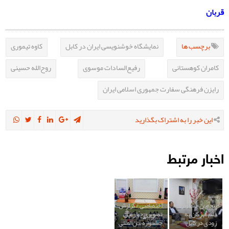
قربان
برچسب ها
نمایشگاه خوشنویسی ایران در کابل
کاوه تیموری
کامران کوهستانی
رفیع‌السادات موسوی
روح‌الله حسینی
رایزن فرهنگی سفارت جمهوری اسلامی ایران
این خبر را به اشتراک بگذارید
اخبار مرتبط
پنجمین جشنواره
اختصاصی / گزارش
فلم مهرگان به
تصویری چهارمین
زودی در کابل
جشنواره بین المللی