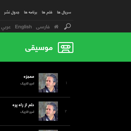
سریال ها
فلم ها
برنامه ها
جدول نشر
فارسی
English
عربي
موسیقی
معجزه
۱
امیر تاجیک
دلم از راه پره
۲
امیر تاجیک