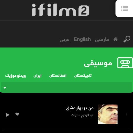
فارسی
English
عربي
موسیقی
تاجیکستان
افغانستان
ایران
ویدئو موزیک
من در بهار عشق
۱
عبدالرحیم ساربان