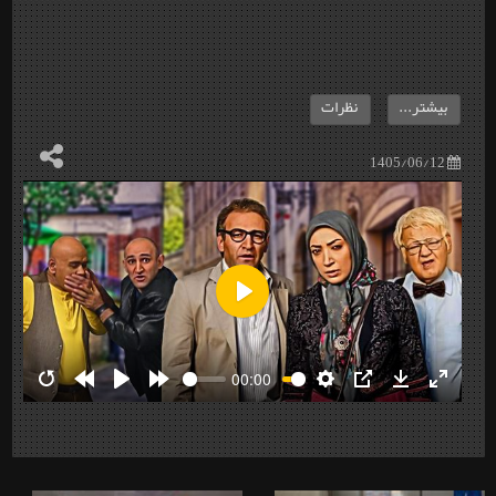
بیشتر...
نظرات
1405/06/12
Play
00:00
Restart
Rewind
Play
Forward
Settings
PIP
Download
Enter
10s
10s
fullscre