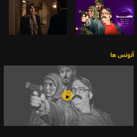
آنونس ها
فیلم سینمایی ضد (1400)