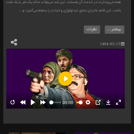
همه می‌پندارند در خدمت آن هستند. این ضد می‌تواند حذف یک نفر یا یک ملت
باشد.» این فلم، ماجرای عشق، ایدئولوژی و خیانت را به‌هم می‌آمیزد و...
بیشتر...
نظرات
1404/03/15
Play
00:00
Restart
Rewind
Play
Forward
Settings
PIP
Download
Enter
10s
10s
fullscre