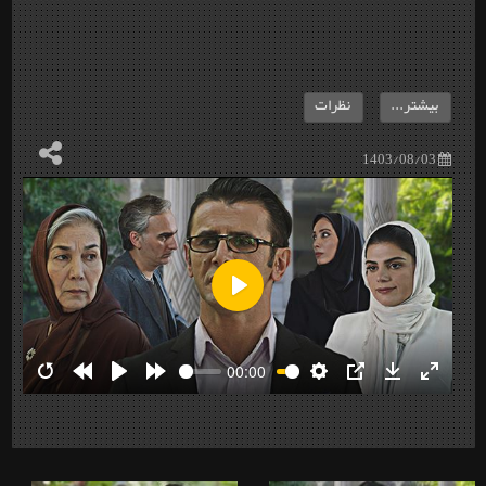
بیشتر...
نظرات
1403/08/03
Play
00:00
Restart
Rewind
Play
Forward
Settings
PIP
Download
Enter
10s
10s
fullscre