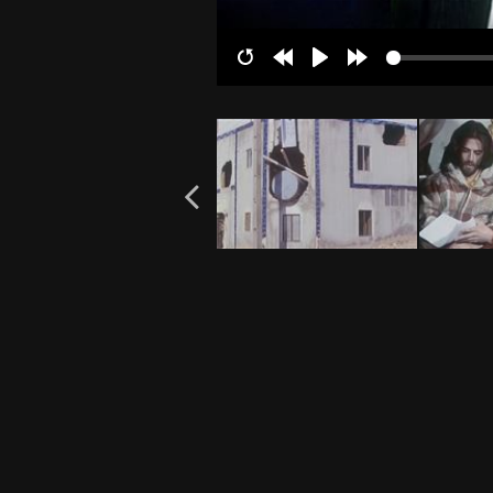
Restart
Rewind
Play
Forward
10s
10s