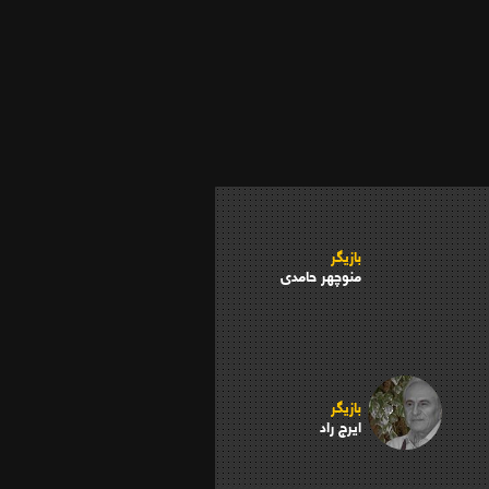
بازیگر
منوچهر حامدی
بازیگر
ایرج راد