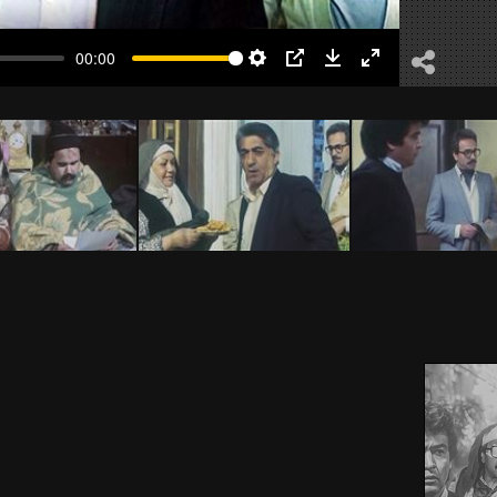
00:00
Settings
PIP
Download
Enter
fullscreen