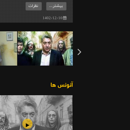
بیشتر...
نظرات
1402/12/10
آنونس ها