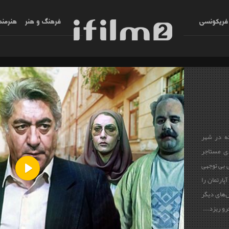
فریکونسی
فرهنگ و هنر
هنرمند
ثه در شهر
ی مستاجر
 بی توجهی
پارتمان را
Play
‌های دیگر
رو ریزد...