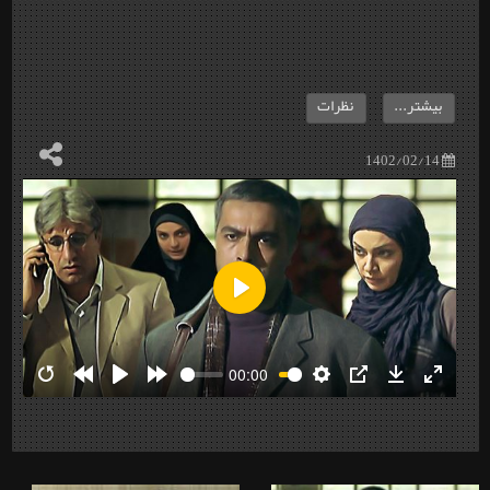
بیشتر...
نظرات
1402/02/14
Play
00:00
Restart
Rewind
Play
Forward
Settings
PIP
Download
Enter
10s
10s
fullscre