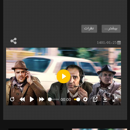
بیشتر...
نظرات
1401/01/25
Play
00:00
Restart
Rewind
Play
Forward
Settings
PIP
Download
Enter
10s
10s
fullscre