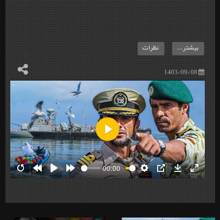
بیشتر...
نظرات
1403/09/08
Play
00:00
Restart
Rewind
Play
Forward
Settings
PIP
Download
Enter
10s
10s
fullscre