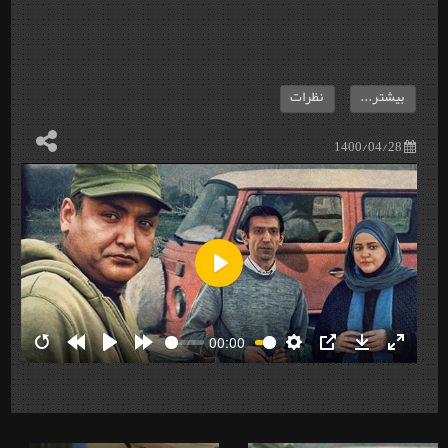
بیشتر...
نظرات
1400/04/28
Play
00:00
Restart
Rewind
Play
Forward
Settings
PIP
Download
Enter
10s
10s
fullscre