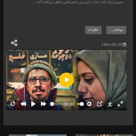
سپس ترک کند. اما در این بین ماجراهایی اتفاق می‌افتد که...
بیشتر...
نظرات
1404/06/20
Play
00:00
Restart
Rewind
Play
Forward
Settings
PIP
Download
Enter
10s
10s
fullscre