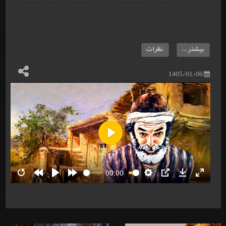
بیشتر...
نظرات
1405/01/06
Play
00:00
Restart
Rewind
Play
Forward
Settings
PIP
Download
Enter
10s
10s
fullscre