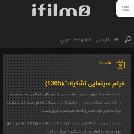
فارسی
English
عربي
فلم ها
فیلم سینمایی تشکیلات(1365)
محمود به حیث مامور مبارزه با مواد مخدر یک خرابکار و قچاقچی به نام «سهراب»
را بازداشت می‌کند و پس از تحقیق از او درمی‌یابد که وی عهده دار ماموریت
دوگانه قچاق مواد مخدر و اقدام علیه امنیت ایران است.
محمود در جریان شناسایی اعضای گروه خلافکار ، متوجه بازگشت همسر سابق
خود «مریم» به اتفاق پدرش «اسکندر» می‌گردد که ...