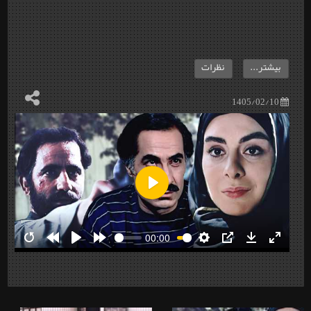
بیشتر...
نظرات
1405/02/10
Play
00:00
Restart
Rewind
Play
Forward
Settings
PIP
Download
Enter
10s
10s
fullscre