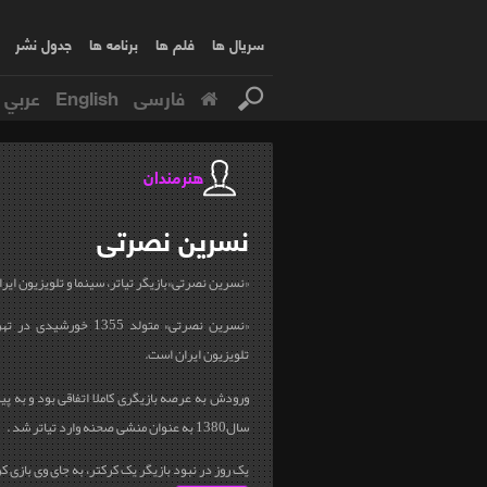
سریال ها
فلم ها
برنامه ها
جدول نشر
فارسی
English
عربي
هنرمندان
نسرین
نصرتی
«نسرین نصرتی»بازیگر تیاتر، سینما و تلویزیون ایرا
«نسرین نصرتی» متولد 1355 خ
تلویزیون ایران است.
ورودش به عرصه بازیگری کاملا اتفاقی بود و به پ
سال1380 به عنوان منشی صحنه وارد تیاتر شد .
یک روز در نبود بازیگر یک کرکتر، به جای وی بازی کرد