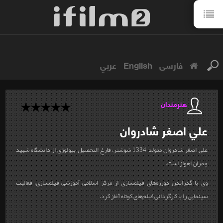
فارسی
English
عربي
هنرمندان
علي اصغر
شادروان
علی اصغر شادروان متولد 1334 شوشتر، فارغ التحصيل بيولوژی از دانشگاه شهيد
چمران اهواز است.
وی با گذراندن دورره‌های فيلمسازی از مركز اسلامی آموزشی فيلمسازی، فعاليت
سينمايی را با كارگردانی فيلم‌های كوتاه آغاز كرد.