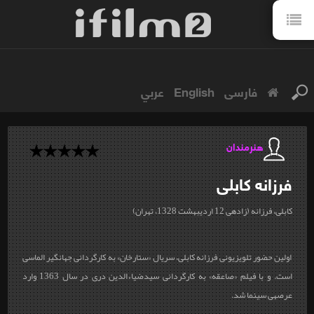
فارسی
English
عربي
هنرمندان
فرزانه
کابلی
کابلی، فرزانه (زاده‎ی 12 اردیبهشت 1328، تهران)
اولین حضور تلویزیونی فرزانه کابلی، سریال «ستارخان» به کارگردانی جهانگیر الماسی
است. و با فیلم «صاعقه» به کارگردانی سیدضیاءالدین دری در سال 1363 وارد
عرصه‎ی سینما شد.