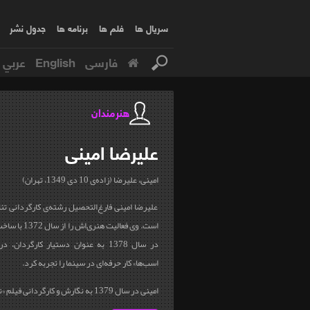
سریال ها
فلم ها
برنامه ها
جدول نشر
فارسی
English
عربي
هنرمندان
علیرضا
امینی
امینی، علیرضا (زاده‌ی 10 دی 1349، تهران)
علیرضا امینی فارغ‌التحصیل رشته‌ی کارگردانی تئات
است. وی فعالیت ه
در سال 1378 به عنوان دستیار کارگردا
اسب‌ها» کار حرفه‌ای در سینما را تجربه کرد.
امینی در سال 1379 به نگارش و کارگردانی فیلم «نامه‌های باد» پرداخت و...