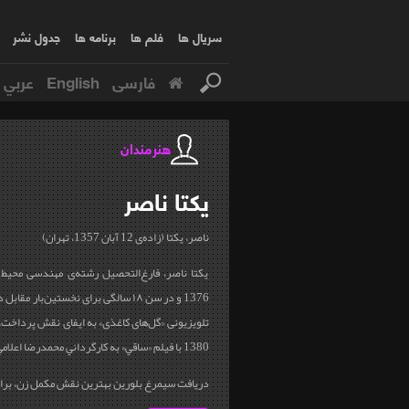
سریال ها
فلم ها
برنامه ها
جدول نشر
فارسی
English
عربي
هنرمندان
یکتا
ناصر
ناصر، یکتا (زاده‌ی 12 آبان 1357، تهران)
یکتا ناصر، فارغ‌التحصیل رشته‌ی مهندسی محی
1376 و در سن ۱۸ سالگی برای نخستین‌بار
تلویزیونی «گل‌های کاغذی» به ایفای نقش پرداخت. ا
1380 با فیلم «ساقي» به كارگرداني محمدرضا اعلامي آغاز کرد.
دریافت سیمرغ بلورین بهترین نقش مکمل زن، برای 