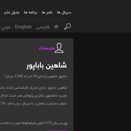
سریال ها
فلم ها
برنامه ها
جدول نشر
فارسی
English
عربي
هنرمندان
شاهین
باباپور
باباپور، شاهین (زاده‌ی 29 خرداد 1348، تهران)
هنر و دانشجوی دکترای پژوهش هنر است. او کار حر
عنوان دستیار برنامه‌ریز، با سریال «پدر سالار» (1374) آغاز نمود.
وی در سال 1379 اولین فیلم کوتاه خود را با نام «سکوت زاینده» کارگردانی...