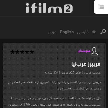
فارسی
English
عربي
هنرمندان
فریبرز
عرب‌نیا
عرب‌نیا، فریبرز (زاده‎ی 25 فروردین 1343، تهران)
فریبرز عرب‌نیا فارغ‌التحصیل رشته‎ی ارتباط تصویری از دانشگاه هنر است و در
زمینه‎ی طراحی گرافیک نیز فعالیت دارد.
بازی در فیلم «ضیافت» (1374) اثر مسعود کیمیایی، عرب‎نیا را در عرصه‎ی سینما به
شهرت رسانید. بازی قابل قبول او در فیلم «جهان پهلوان تختی» (1376) و «شوکران»