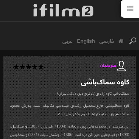
فارسی
English
عربي
هنرمندان
کاوه
سماک‌باشی
سماک‌باشی، کاوه (زاده‌ی 27 فروردین 1359، تهران)
کاوه سماک‌باشی، فارغ‌التحصیل رشته‌ی مهندسی مکانیک است. پدرش محمود
سماک‌باشی از صدابردارهای قدیمی کشورمان است.
این هنرمند، در مجموعه‌هایی چون «ریحانه» (1384)، «گلریزان» (1385) و «میکائیل»
(1393) و فیلم‌هایی نظیر «آن مرد آمد» (1386)، «چشمان سیاه» (1381) و «محکومین