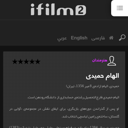
فارسی
English
عربي
هنرمندان
الهام
حمیدی
حمیدی، الهام (زاده‌ی 8 مهر 1356، تهران)
الهام حمیدی فارغ‌التحصیل رشته‌ی حسابداری از دانشگاه رودهن است.
او پس از گذراندن دوره‌های بازیگری، برای ایفای نقش در مجموعه‌ی «آوایی در
گلستان» ساخته‌ی رامین لباسچی انتخاب شد.
حمیدی در سال 1384 برای بازی در فیلم سینمایی «خیلی دور، خیلی نزدیک» (1383)