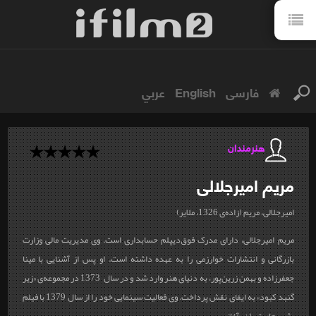
فارسی
English
عربي
هنرمندان
مریم
امیرجلالی
امیرجلالی، مریم (زاده‌ی 1326، ملایر)
مریم امیرجلالی، دارای مدرک فوق‌دیپلم حسابداری است. وی مدیریت مالی وزارت
بازرگانی و انتشارات خوارزمی را به عهده داشته‌ است. او پس از آشنایی با مینا
جعفرزاده و بهمن زرین‌پور، به دنیای هنر وارد شد و در سال 1373 در مجموعه‌ی «زیر
گنبد کبود» به ایفای نقش پرداخت. وی فعاليت سينمايی خود را از سال 1379 با فيلم
«شب های تهران» آغاز...