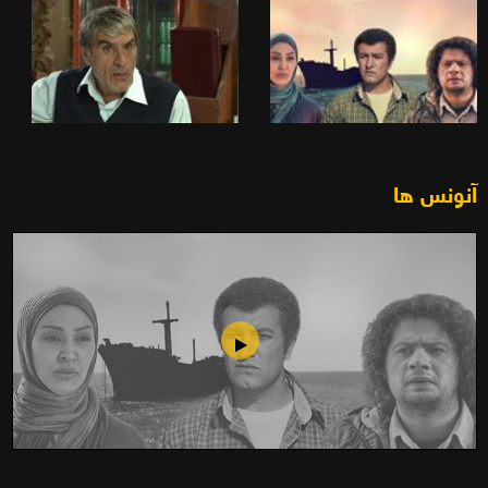
آنونس ها
فیلم تلویزیونی موج و صخره(1390)