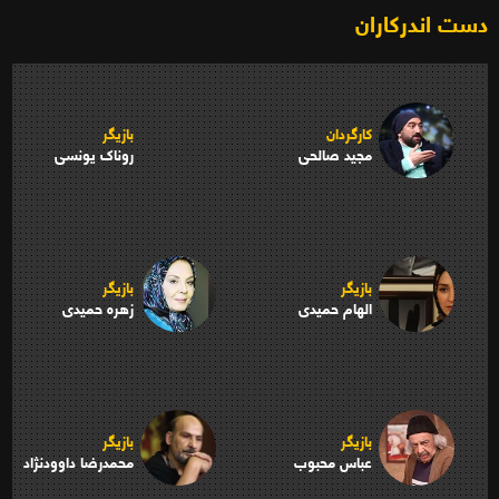
دست اندرکاران
کارگردان
بازیگر
مجید صالحی
روناک یونسی
بازیگر
بازیگر
الهام حمیدی
زهره حمیدی
بازیگر
بازیگر
عباس محبوب
محمدرضا داوودنژاد