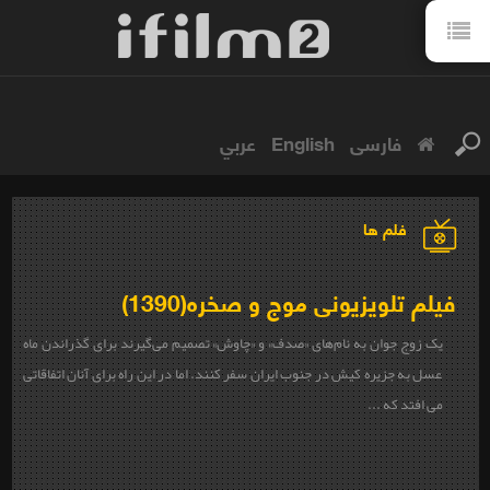
فارسی
English
عربي
فلم ها
فیلم تلویزیونی موج و صخره(1390)
یک زوج جوان به نام‌های «صدف» و «چاوش» تصمیم می‌گیرند برای گذراندن ماه
عسل به جزیره کیش در جنوب ایران سفر کنند. اما در این راه برای آنان اتفاقاتی
می افتد که ...