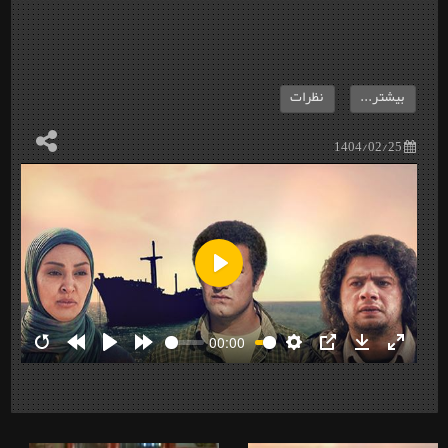
بیشتر...
نظرات
1404/02/25
Play
00:00
Restart
Rewind
Play
Forward
Settings
PIP
Download
Enter
10s
10s
fullscre