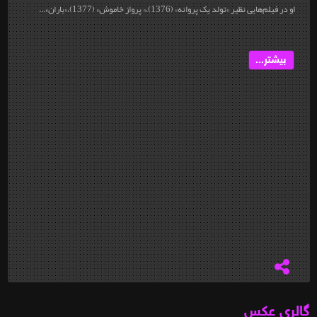
او در فیلم‌هایی نظیر «تولد یک پروانه» (1376)،« پرواز خاموش» (1377)،«باران»...
بیشتر...
گالری عکس