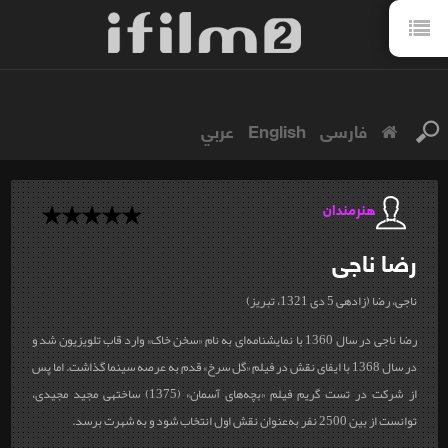
فارسی
English
عربي
هنرمندان
رضا
ناجی
ناجی، رضا (زاده‎ی 5 دی 1321، تبریز)
رضا ناجی در سال 1360 با نمایشنامه‌ای به نام «سخن خاک» وارد قاب تلویزیون شد و
در سال 1368 با ایفای نقش در فیلم «گل سرخ» قدم به عرصه سینما گذاشت. اما پس
از شرکت در تست گریم فیلم «بچه‌های آسمان» (1375) ساخته‎ی مجید مجیدی،
توانست از بین 2500 نفر به‌عنوان نقش اول انتخاب شود و به شهرت برسد.