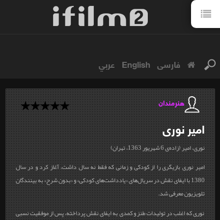
فارسی
English
عربي
هنرمندان
امیر
نوری
نوری، امیر (زاده‌ی 6 شهریور 1363، تهران)
امیر نوری بازیگری را از کودکی و زمانی كه فقط نه سال داشت، آغاز کرد و در سال
1380 با ایفای نقش در سريال‌های «يادداشت‌های كودكی» و «بدون شرح» به بینندگان
تلویزیون معرفی شد.
نوری که اغلب در تولیدات طنز و کمدی به ایفای نقش پرداخته، پس از موفقیت نسبی