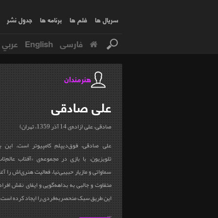
سریال ها
فلم ها
برنامه ها
جدول نشر
فارسی
English
عربي
هنرمندان
علی
صادقی
صادقی، علی (زاده‌ی 14 آذر 1359، تهران)
علی صادقی، فوق‌دیپلم کامپیوتر است. این با
سماواتی و مازیار حبیبی‌نیا، فعالیت هنری‌اش را آ
متفاوت و جالبی به بداهه‌گویی و ایفای نقش افراد 
این طریق سبک منحصربه‌فردی را ایجاد کرده‌ است.
...