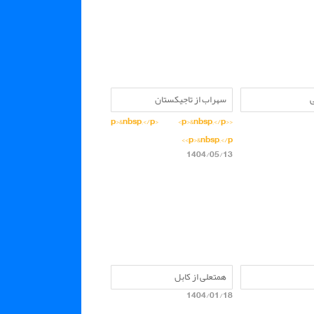
ی
سهراب از تاجیکستان
<p>&nbsp;</p> <p>&nbsp;</p>
<p>&nbsp;</p>
1404/05/13
همتعلی از کابل
1404/01/18