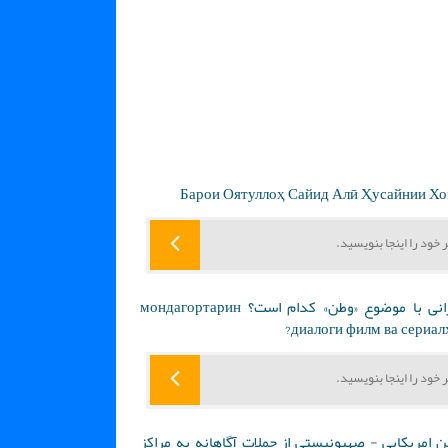
ماندگارترین دیالوگ فلم و سریال های ایرانی با موضوع «وطن» کدام است؟ мондагортарин
диалоги филм ва сериалҳ
 امریکایی - صهیونیستی از حملات آگاهانه به مراکز