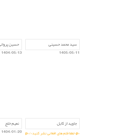
سید محمد حسینی
حسین پروان
1404/05/13
1405/05/11
جاوید از کابل
نعیم خلج
1404/01/20
<p>لطفا فلم های افغانی نشر کنید</p>