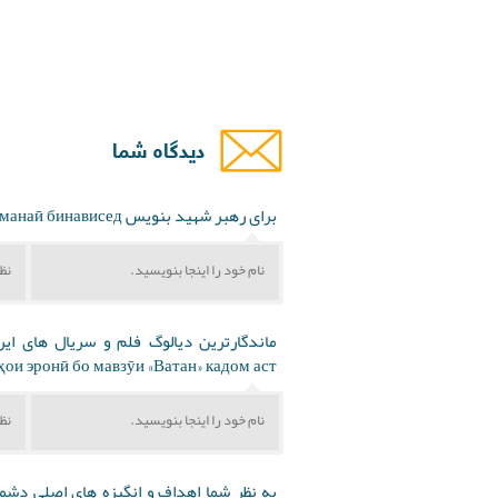
دیدگاه شما
برای رهبر شهید بنویس Барои Оятуллоҳ Сайид Алӣ Ҳусайнии Хоманаӣ бинависед
ои эронӣ бо мавзӯи «Ватан» кадом аст?
به نظر شما اهداف و انگیزه های اصلی دشمن