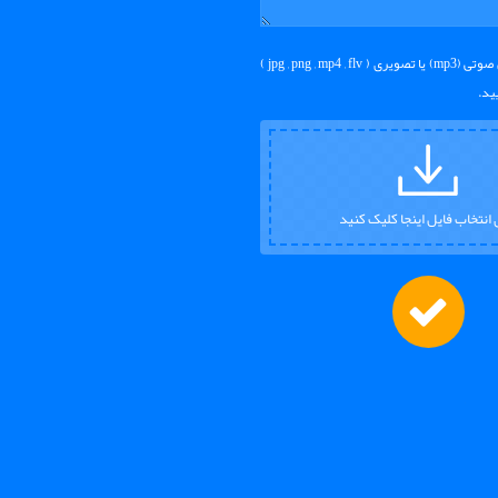
شما می توانید فایل صوتی (mp3) یا تصویری ( jpg , png , mp4 , flv )
ید.
 انتخاب فایل اینجا کلیک کنید