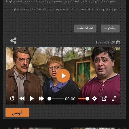
«نصرت خان تهرانی» گاهی اوقات روح همسرش را می‌بیند و نوع رابطه‌ی او با
فرزندان و دیگر افراد فامیلش باعث به وجود آمدن اتفاقات جالب و خنده‌داری...
بیشتر...
نظرات شما
1397/09/20
Play
00:00
Restart
Rewind
Play
Forward
Settings
PIP
Enter
10s
10s
fullscre
آنونس