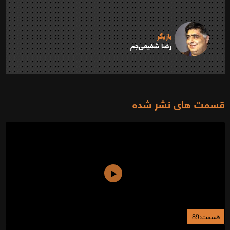
بازیگر
رضا شفیعی‌جم
قسمت های نشر شده
قسمت:89