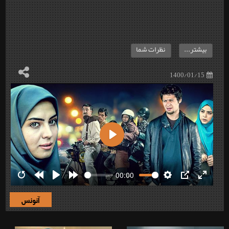
بیشتر...
نظرات شما
1400/01/15
Play
00:00
Restart
Rewind
Play
Forward
Settings
PIP
Enter
10s
10s
fullscre
آنونس