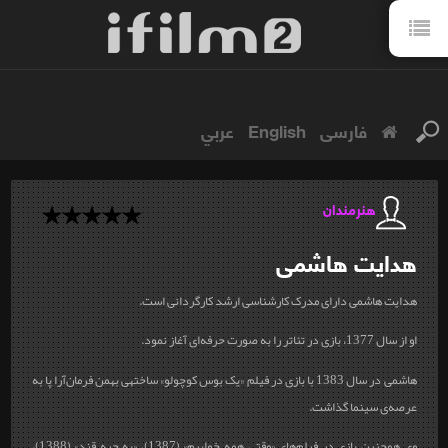
فارسی
English
عربي
هنرمندان
هدایت
هاشمی
هدایت هاشمی دارای مدرک کارشناسی‌ ارشد کارگردانی است.
او از سال 1377، بازی در تئاتر را به صورت حرفه‌ای آغاز نمود.
هاشمی در سال 1383 با بازی در فیلم «یک بوس کوچولو» ساخته‎ی بهمن فرمان‌آرا پا به
عرصه‌ی سینما گذاشت.
وی همچنین بازی در فیلم‌های «وقتی همه خوابیم» (1387)، «یه حبه قند» (1388)،