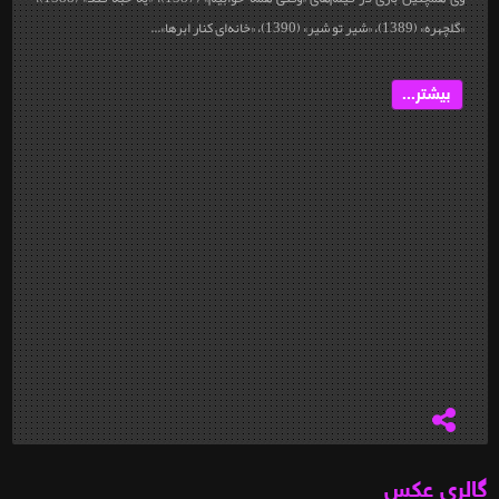
«گل‎چهره» (1389)، «شیر تو شیر» (1390)، «خانه‌ای کنار ابرها»...
بیشتر...
گالری عکس