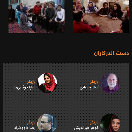
دست اندرکاران
بازیگر
بازیگر
آتیلا پسیانی
سارا خوئینی‌ها
بازیگر
بازیگر
گوهر خیراندیش
رضا داوودنژاد