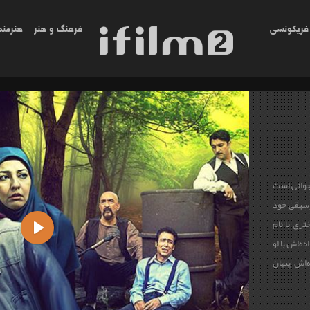
فریکونسی
فرهنگ و هنر
هنرمند
جوانی است
وسیقی خود
ری با نام
ه‌اش با او
Play
ه‌اش پنهان