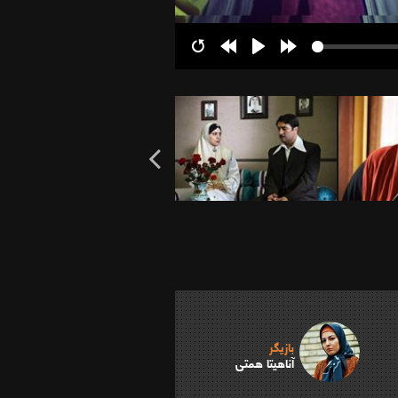
Restart
Rewind
Play
Forward
10s
10s
بازیگر
آناهیتا همتی