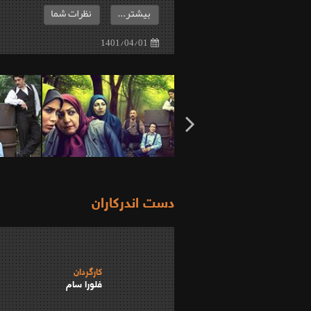
بیشتر...
نظرات شما
1401/04/01
دست اندرکاران
کارگردان
فلورا سام