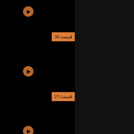
قسمت:30
قسمت:27