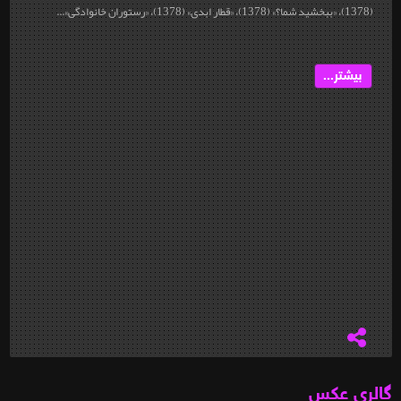
(1378)، «ببخشید شما؟» (1378)، «قطار ابدی» (1378)، «رستوران خانوادگی»...
بیشتر...
گالری عکس