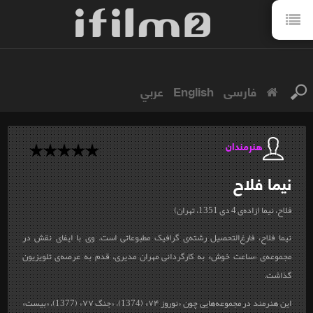
فارسی
English
عربي
هنرمندان
نیما
فلاح
فلاح، نیما (زاده‌ی 4 دی 1351، تهران)
نیما فلاح، فارغ‌التحصیل رشته‌ی گرافیک مطبوعاتی است. وی با ایفای نقش در
مجموعه‌ی «ساعت خوش» به کارگردانی مهران مدیری، قدم به عرصه‌ی تلویزیون
گذاشت.
این هنرمند در مجموعه‌هایی چون «نوروز ۷۴» (1374)، «جنگ ۷۷» (1377)، «بیست»