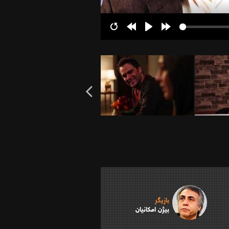
Restart
Rewind
Play
Forward
10s
10s
بازیگر
بیژن امکانیان