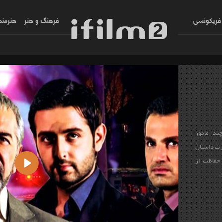
فریکونسی
فرهنگ و هنر
هنرمند
ند مامور
رت داستان
حفاظت از
.
Play