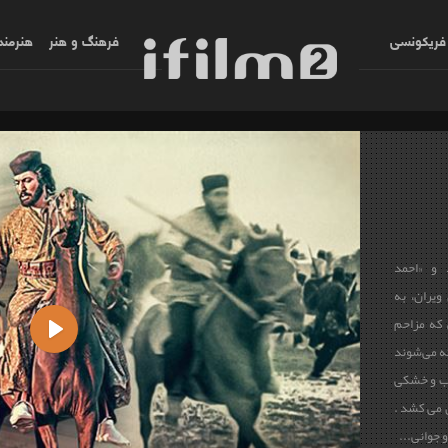
فریکونسی
فرهنگ و هنر
هنرمند
 و «احمد
 قلعه‌ای ویران، به
 که مزاحم
 می‌شوند
Play
 آب و خشکی
ن می کشد .
 جوانی...