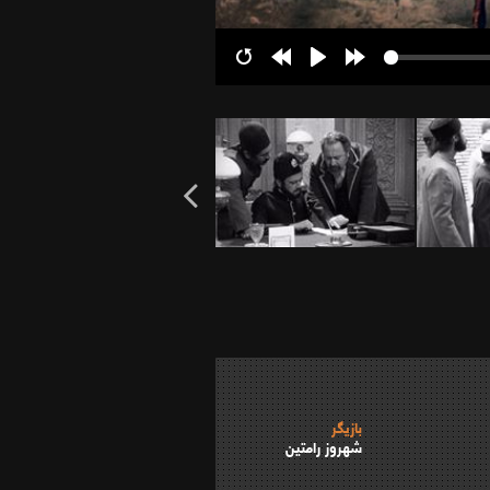
Restart
Rewind
Play
Forward
10s
10s
بازیگر
شهروز رامتین