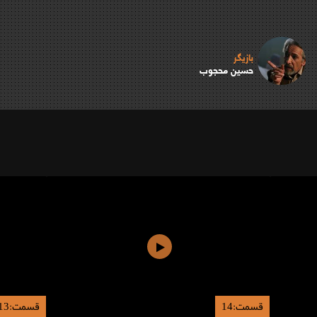
بازیگر
حسین محجوب
قسمت:14
قسمت:13