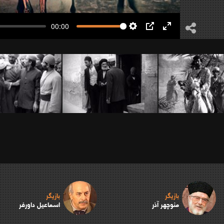
00:00
Settings
PIP
Enter
fullscreen
بازیگر
بازیگر
منوچهر آذر
اسماعیل داورفر