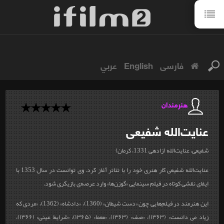
فارسی
English
عربي
هنرمندان
عنایت‌الله
شفیعی
شفیعی، عنایت‌الله (زاده‎ی 1331، کرمان)
عنایت‌الله شفیعی کار هنری خود را با تئاتر آغاز کرد. وی توانست در سال 1353 با
ایفای نقشی کوتاه در فیلم سینمایی «گوزن‌ها» وارد عرصه‌ی بازیگری شود.
این هنرمند در فیلم‌هایی چون «دست شیطان» (1360)، «دادشاه» (1362)، «مردی که
زیاد می دانست» (۱۳۶۳)، «صف» (۱۳۶۳)، «معما» (۱۳۶۵)، «شرایط عینی» (۱۳۶۶)،