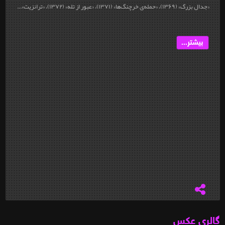
«جدال بزرگ» (۱۳۶۹)، «حمله‌ی خرچنگ‌ها» (۱۳۷۱)، «عبور از تله» (۱۳۷۲)، «ترانزیت»...
بیشتر...
گالری عکس