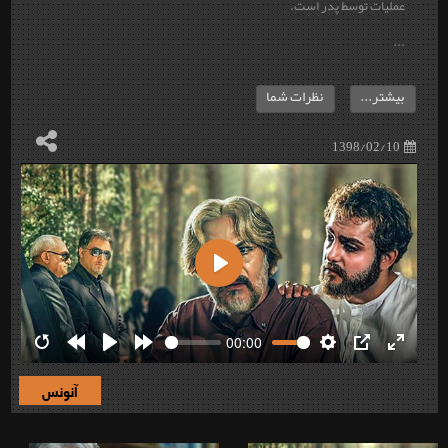
عملیات توسط پدر است.
...
بیشتر...
نظرات شما
1398/02/10
Play
00:00
Restart
Rewind
Play
Forward
Settings
PIP
Enter
10s
10s
fullscre
آنونس