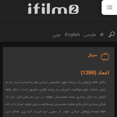
فارسی
English
عربي
سریال
اغماء (1386)
داکتر طاها پژوهان یک پزشک فوق متخصص جراحی مغز و اعصاب است. او به
دلیل عملیات های موفقیت آمیزش به «پنجه طلایی» مشهور است. داکتر طاها
اکنون به دلیل بیماری سخت همسرش «مولود» بر سر دو راهی قرار دارد از
طرفی عرف پزشکی مانع عملیات همسرش توسط اوست ولی مولود اصرار دارد که
فقط توسط پژوهان جراحی شود. از سویی تنها فرزند آنها پری مخالف این